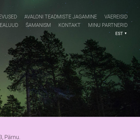
EVUSED
AVALONI TEADMISTE JAGAMINE
VÄEREISID
PEALUUD
ŠAMANISM
KONTAKT
MINU PARTNERID
EST
, Pärnu.