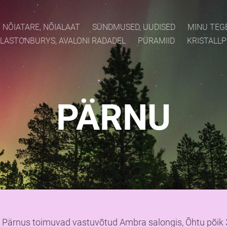
NÕIATARE, NÕIALAAT
SÜNDMUSED, UUDISED
MINU TEG
LASTONBURYS, AVALONI RADADEL
PÜRAMIID
KRISTALL
PÄRNU
Pärnus toimuvad vastuvõtud Ambra salongis, Õhtu põik 3