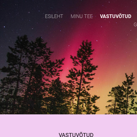
ESILEHT
MINU TEE
VASTUVÕTUD
G
VASTUVÕTUD