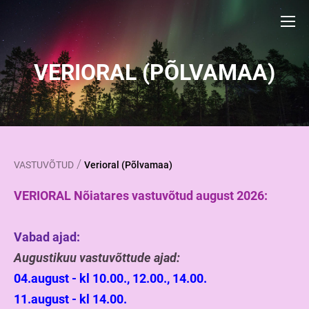
VERIORAL (PÕLVAMAA)
/
VASTUVÕTUD
Verioral (Põlvamaa)
VERIORAL Nõiatares vastuvõtud august 2026:
Vabad ajad:
Augustikuu vastuvõttude ajad:
04.august - kl 10.00., 12.00., 14.00.
11.august - kl 14.00.