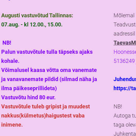
Augusti vastuvõtud Tallinnas:
Mõlemal 
07.aug. - kl 12.00., 15.00.
Teadvust
aadressi
NB!
TaevasM
Palun vastuvõtule tulla täpseks ajaks
Hoonesse 
kohale.
5136249 
Võimalusel kaasa võtta oma vanemate
ja vanavanemate pildid (silmad näha ja
Juhendus 
ilma päikeseprillideta)
https://
Vastuvõtu hind 80 eur.
Vastuvõtule tuleb gripist ja muudest
NB!
nakkus(külmetus)haigustest vaba
Autoga tu
inimene.
taga olev
Juhkental