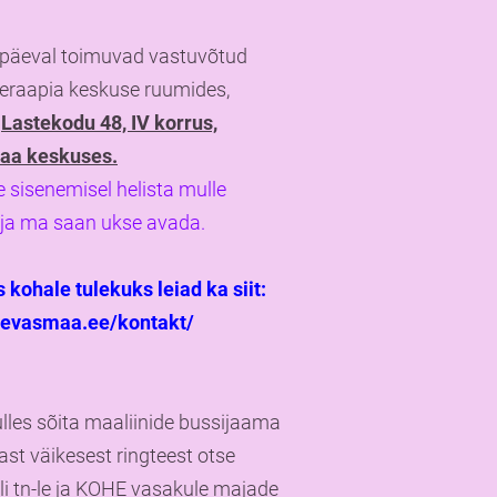
päeval toimuvad vastuvõtud
eraapia keskuse ruumides,
l
Lastekodu 48, IV korrus,
aa keskuses.
sisenemisel helista mulle
ja ma saan ukse avada.
kohale tulekuks leiad ka siit:
taevasmaa.ee/kontakt/
lles sõita maaliinide bussijaama
ast väikesest ringteest otse
i tn-le ja KOHE vasakule majade