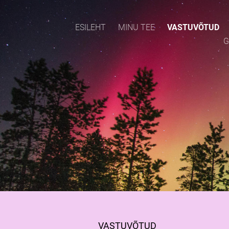
ESILEHT
MINU TEE
VASTUVÕTUD
G
VASTUVÕTUD