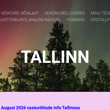
NÕIATARE, NÕIALAAT
SÜNDMUSED, UUDISED
MINU TEG
LASTONBURYS, AVALONI RADADEL
PÜRAMIID
KRISTALL
TALLINN
August 2026 vastuvõttude info Tallinnas